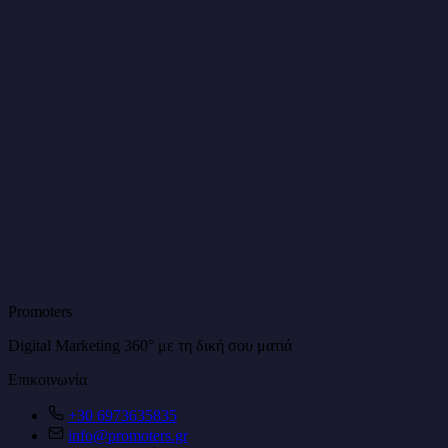
tablet και mobile.
Μπορώ να επεξεργαστώ μόνος μου το
περιεχόμενο της ιστοσελίδας;
Ναι, δημιουργούμε user-friendly CMS συστήματα που σου
επιτρέπουν να επεξεργάζεσαι εύκολα το περιεχόμενο χωρίς
τεχνικές γνώσεις. Παρέχουμε και εκπαίδευση.
Promoters
Digital Marketing 360° με τη δική σου ματιά
Επικοινωνία
+30 6973635835
info@promoters.gr