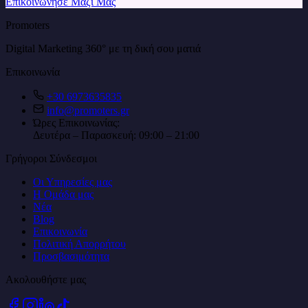
Επικοινώνησε Μαζί Μας
Promoters
Digital Marketing 360° με τη δική σου ματιά
Επικοινωνία
+30 6973635835
info@promoters.gr
Ώρες Επικοινωνίας
:
Δευτέρα – Παρασκευή: 09:00 – 21:00
Γρήγοροι Σύνδεσμοι
Οι Υπηρεσίες μας
Η Ομάδα μας
Νέα
Blog
Επικοινωνία
Πολιτική Απορρήτου
Προσβασιμότητα
Ακολουθήστε μας